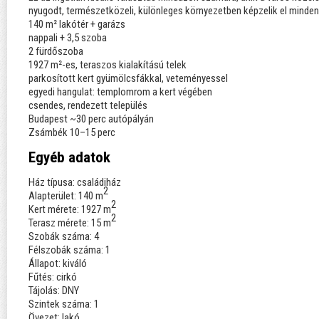
nyugodt, természetközeli, különleges környezetben képzelik el minden
140 m² lakótér + garázs
nappali + 3,5 szoba
2 fürdőszoba
1927 m²-es, teraszos kialakítású telek
parkosított kert gyümölcsfákkal, veteményessel
egyedi hangulat: templomrom a kert végében
csendes, rendezett település
Budapest ~30 perc autópályán
Zsámbék 10–15 perc
Egyéb adatok
Ház típusa: családiház
2
Alapterület: 140 m
2
Kert mérete: 1927 m
2
Terasz mérete: 15 m
Szobák száma: 4
Félszobák száma: 1
Állapot: kiváló
Fűtés: cirkó
Tájolás: DNY
Szintek száma: 1
Övezet: lakó