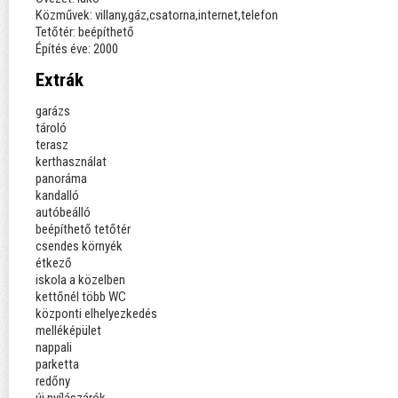
Közművek: villany,gáz,csatorna,internet,telefon
Tetőtér: beépíthető
Építés éve: 2000
Extrák
garázs
tároló
terasz
kerthasználat
panoráma
kandalló
autóbeálló
beépíthető tetőtér
csendes környék
étkező
iskola a közelben
kettőnél több WC
központi elhelyezkedés
melléképület
nappali
parketta
redőny