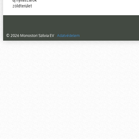
új nyílászárók
zöldterület
© 2026 Monostori Szilvia EV
Adatvédelem