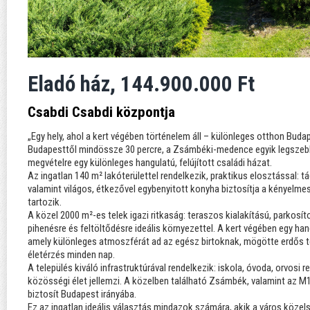
Eladó ház, 144.900.000 Ft
Csabdi Csabdi központja
„Egy hely, ahol a kert végében történelem áll – különleges otthon Buda
Budapesttől mindössze 30 percre, a Zsámbéki-medence egyik legszebb
megvételre egy különleges hangulatú, felújított családi házat.
Az ingatlan 140 m² lakóterülettel rendelkezik, praktikus elosztással: tá
valamint világos, étkezővel egybenyitott konyha biztosítja a kényelm
tartozik.
A közel 2000 m²-es telek igazi ritkaság: teraszos kialakítású, parkosí
pihenésre és feltöltődésre ideális környezettel. A kert végében egy h
amely különleges atmoszférát ad az egész birtoknak, mögötte erdős te
életérzés minden nap.
A település kiváló infrastruktúrával rendelkezik: iskola, óvoda, orvosi 
közösségi élet jellemzi. A közelben található Zsámbék, valamint az 
biztosít Budapest irányába.
Ez az ingatlan ideális választás mindazok számára, akik a város köze