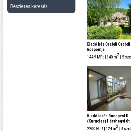
Részletes keresés
Eladó ház Csabdi Csabdi
központja
2
144.9 MFt | 140 m
| 5 sz
Kiadó lakás Budapest II.
(Kurucles) Hárshegyi út
2
2200 EUR | 124 m
| 4 szo