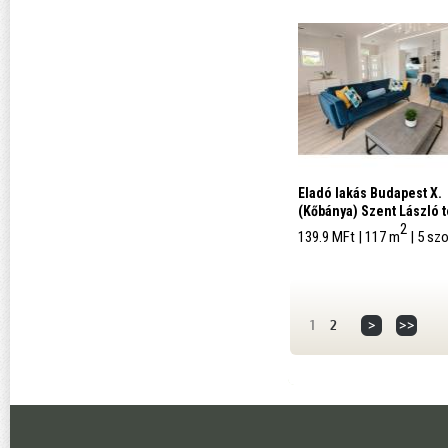
Eladó lakás Budapest X.
(Kőbánya) Szent László t
2
közelében
139.9 MFt | 117 m
| 5 sz
1
2
>
>>