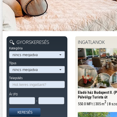
GYORSKERESÉS
INGATLANOK
Kategória
nincs megadva
Típus
nincs megadva
Település
Eladó ház Budapest II. (
Ár (
Ft
)
Pálvölgy Turista út
-
2
550.0 MFt | 305 m
| 8 sz
KERESÉS